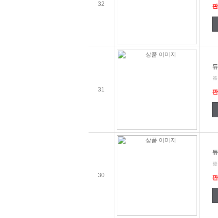
32
판
듀
※
31
판
듀
※
30
판