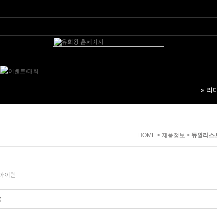
» 리
25 Warning: Undefined variable $where in /yugiou/www/_model/Product.php on lin
HOME > 제품정보 >
듀얼리스
아이템
)