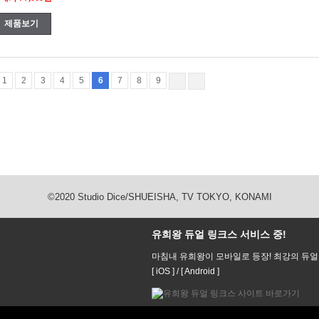
제품보기
1
2
3
4
5
6
7
8
9
©2020 Studio Dice/SHUEISHA, TV TOKYO, KONAMI
유희왕 듀얼 링크스 서비스 중!
마침내 유희왕이 모바일로 등장! 최강의 듀얼
[ iOS ] / [ Android ]