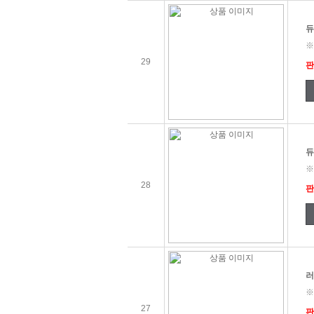
듀
※
29
판
듀
※
28
판
러
※
27
판