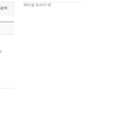
택티컬 트라이 덱
검색
-