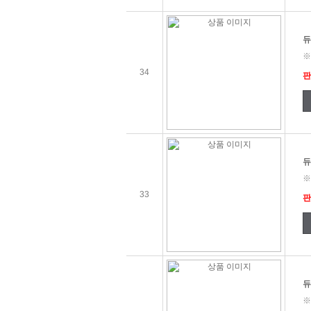
듀
※
34
판
듀
※
33
판
듀
※