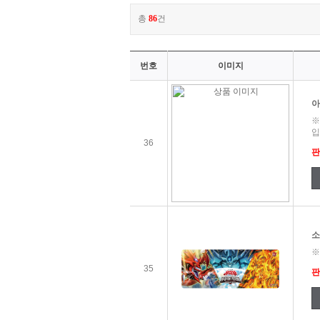
총
86
건
번호
이미지
아
※
입
36
판
소
※
35
판